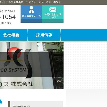
管理システム会員様専用
アクセス
プライバシーポリシー
会社概要
採用情報
社
戸営業所
神戸営業所
京営業所
クセス一覧
ジェイカスの特長
募集要項一覧
ドライバー職は
ご家族の皆様へ
社内行事・イベント紹介
フォト＆ムービー
スマホ面接
初めての方へ
ギャラリー