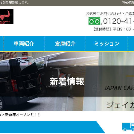
れを整理整頓します。
Web
車両紹介
倉庫紹介
ミッション
流通加工
本
神
東
東
ア
新着情報
k
>
新倉庫オープン！！！