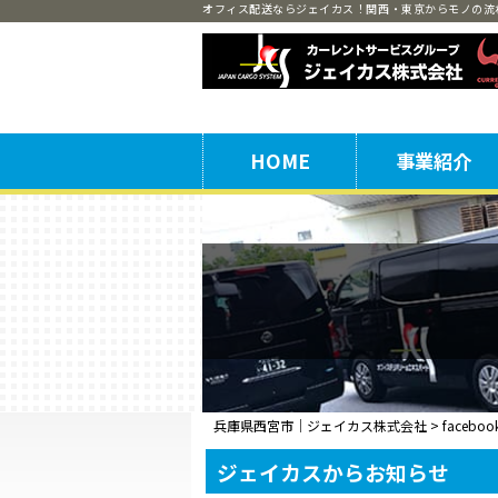
オフィス配送ならジェイカス！関西・東京からモノの流
HOME
事業紹介
機密文書保管
出張細断
オフィス配送
兵庫県西宮市｜ジェイカス株式会社
>
faceboo
ジェイカスからお知らせ