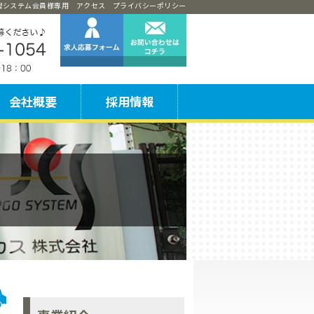
管理システム会員様専用
アクセス
プライバシーポリシー
会社概要
採用情報
社
戸営業所
神戸営業所
京営業所
クセス一覧
ジェイカスの特長
募集要項一覧
ドライバー職は
ご家族の皆様へ
社内行事・イベント紹介
フォト＆ムービー
スマホ面接
初めての方へ
ギャラリー