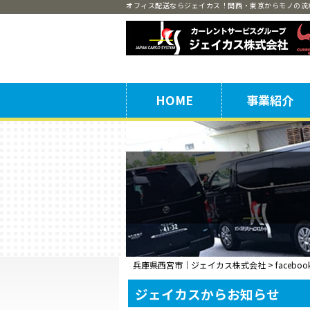
オフィス配送ならジェイカス！関西・東京からモノの流
HOME
事業紹介
機密文書保管
出張細断
オフィス配送
兵庫県西宮市｜ジェイカス株式会社
>
faceboo
ジェイカスからお知らせ