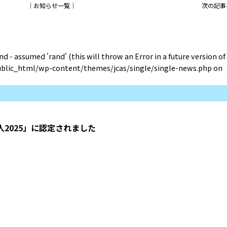
│
お知らせ一覧
│
次の記事
nd - assumed 'rand' (this will throw an Error in a future version of
public_html/wp-content/themes/jcas/single/single-news.php
on
2025」に認定されました