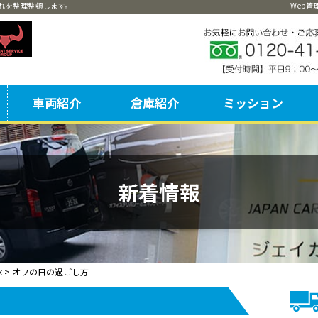
れを整理整頓します。
Web
車両紹介
倉庫紹介
ミッション
流通加工
本
神
東
東
ア
新着情報
k
>
オフの日の過ごし方